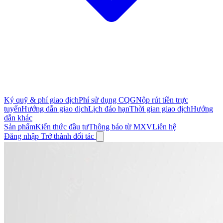
Ký quỹ & phí giao dịch
Phí sử dụng CQG
Nộp rút tiền trực
tuyến
Hướng dẫn giao dịch
Lịch đáo hạn
Thời gian giao dịch
Hướng
dẫn khác
Sản phẩm
Kiến thức đầu tư
Thông báo từ MXV
Liên hệ
Đăng nhập
Trở thành đối tác