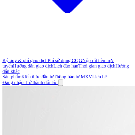
Ký quỹ & phí giao dịch
Phí sử dụng CQG
Nộp rút tiền trực
tuyến
Hướng dẫn giao dịch
Lịch đáo hạn
Thời gian giao dịch
Hướng
dẫn khác
Sản phẩm
Kiến thức đầu tư
Thông báo từ MXV
Liên hệ
Đăng nhập
Trở thành đối tác