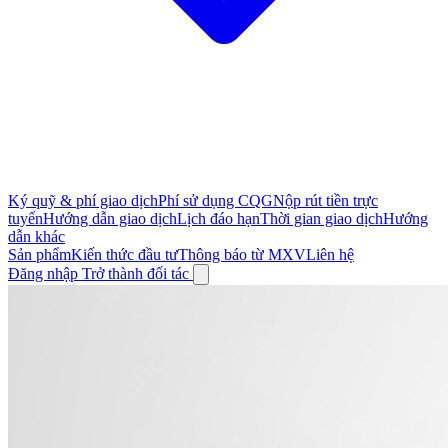
Ký quỹ & phí giao dịch
Phí sử dụng CQG
Nộp rút tiền trực
tuyến
Hướng dẫn giao dịch
Lịch đáo hạn
Thời gian giao dịch
Hướng
dẫn khác
Sản phẩm
Kiến thức đầu tư
Thông báo từ MXV
Liên hệ
Đăng nhập
Trở thành đối tác