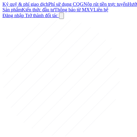
Ký quỹ & phí giao dịch
Phí sử dụng CQG
Nộp rút tiền trực tuyến
Hướn
Sản phẩm
Kiến thức đầu tư
Thông báo từ MXV
Liên hệ
Đăng nhập
Trở thành đối tác