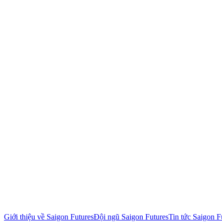
Giới thiệu về Saigon Futures
Đội ngũ Saigon Futures
Tin tức Saigon F