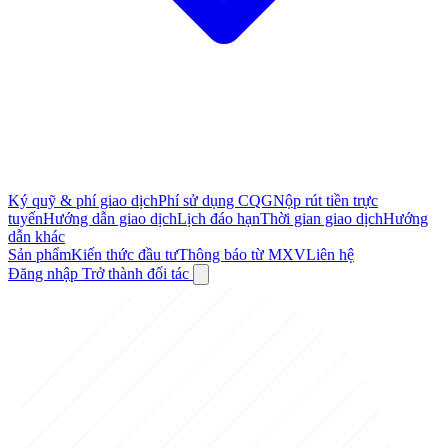
Ký quỹ & phí giao dịch
Phí sử dụng CQG
Nộp rút tiền trực
tuyến
Hướng dẫn giao dịch
Lịch đáo hạn
Thời gian giao dịch
Hướng
dẫn khác
Sản phẩm
Kiến thức đầu tư
Thông báo từ MXV
Liên hệ
Đăng nhập
Trở thành đối tác