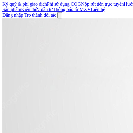
Ký quỹ & phí giao dịch
Phí sử dụng CQG
Nộp rút tiền trực tuyến
Hướn
Sản phẩm
Kiến thức đầu tư
Thông báo từ MXV
Liên hệ
Đăng nhập
Trở thành đối tác