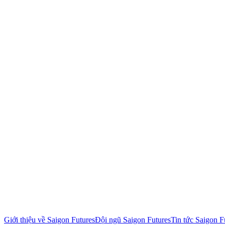
Giới thiệu về Saigon Futures
Đội ngũ Saigon Futures
Tin tức Saigon F